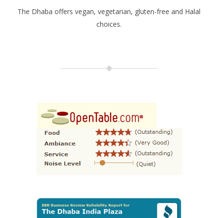
emoción para los amantes de los juegos de azar. Sin embargo,
The Dhaba offers vegan, vegetarian, gluten-free and Halal
con los avances tecnológicos y las nuevas tendencias en la
choices.
industria del juego, los casinos chilenos están experimentando
una revolución en términos de innovaciones que están
cambiando la forma en que se juega y se disfruta.
En este artículo, exploraremos algunas de las innovaciones más
emocionantes que están llegando a los casinos chilenos y cómo
están mejorando la experiencia de juego para los visitantes.
Desde los juegos en línea hasta las nuevas tecnologías de
realidad virtual, estas innovaciones están llevando la diversión y
la emoción de los casinos a un nivel completamente nuevo.
1. Juegos en línea: la revolución digital de los casinos chilenos
Con el crecimiento de Internet, los casinos en línea se han
convertido en una forma popular de disfrutar de los juegos de