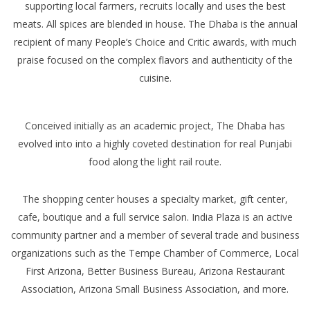
supporting local farmers, recruits locally and uses the best
meats. All spices are blended in house. The Dhaba is the annual
recipient of many People’s Choice and Critic awards, with much
praise focused on the complex flavors and authenticity of the
cuisine.
Conceived initially as an academic project, The Dhaba has
Innovaciones en
evolved into into a highly coveted destination for real Punjabi
food along the light rail route.
juegos de azar que
The shopping center houses a specialty market, gift center,
revolucionarán los
cafe, boutique and a full service salon. India Plaza is an active
community partner and a member of several trade and business
casinos chilenos
organizations such as the Tempe Chamber of Commerce, Local
First Arizona, Better Business Bureau, Arizona Restaurant
Association, Arizona Small Business Association, and more.
Los casinos en Chile siempre han sido un lugar de diversión y