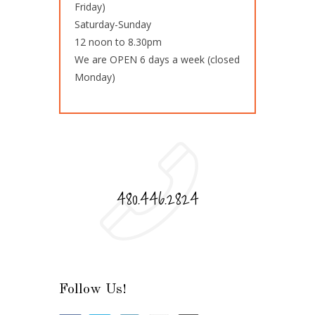
Friday)
jugadores ahora pueden realizar apuestas en tiempo real en
Saturday-Sunday
una amplia gama de eventos deportivos, desde partidos de
12 noon to 8.30pm
fútbol hasta carreras de caballos y competiciones de tenis.
We are OPEN 6 days a week (closed
Monday)
Las apuestas deportivas en línea ofrecen a los jugadores la
emoción de seguir su deporte favorito mientras tienen la
oportunidad de ganar dinero. Los sitios web de apuestas
deportivas en línea también ofrecen estadísticas en tiempo real,
análisis y consejos para ayudar a los jugadores a tomar
decisiones informadas al realizar sus apuestas.
480.446.2824
3. Realidad virtual: una experiencia inmersiva en los casinos
chilenos
La realidad virtual es una de las innovaciones más
emocionantes que está llegando a los casinos chilenos. Esta
Follow Us!
tecnología revolucionaria permite a los jugadores sumergirse en