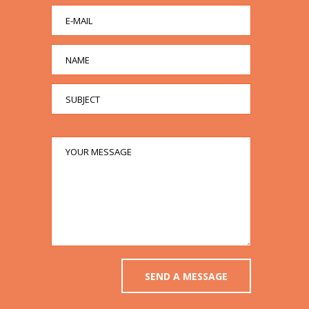
entorno de juego virtual, los casinos chilenos están
evolucionando para satisfacer las necesidades de los jugadores
modernos. ¡Visita enlace fuente para descubrir más sobre los
emocionantes casinos en línea en Chile!